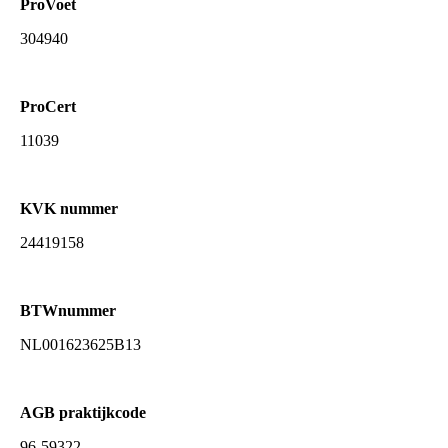
ProVoet
304940
ProCert
11039
KVK nummer
24419158
BTWnummer
NL001623625B13
AGB praktijkcode
96-59322